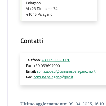
Palagano
Via 23 Dicembre, 74
41046
Palagano
Contatti
Telefono
:
+39 0536970926
Fax
:
+39 0536970901
Email
:
sonia.abbati@comune.palagano.mo.it
Pec
:
comune.palagano@pec.it
Ultimo aggiornamento
:
09-04-2025, 16:10