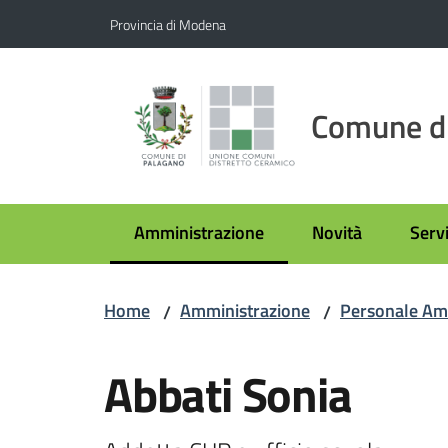
Vai al contenuto
Vai alla navigazione
Vai al footer
Provincia di Modena
Comune d
Amministrazione
Novità
Servi
Menu selezionato
Home
Amministrazione
Personale Am
/
/
Salta al contenuto
Abbati Sonia