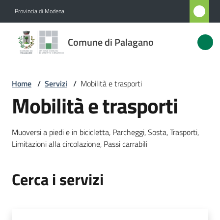
Vai al contenuto
Vai alla navigazione
Vai al footer
Provincia di Modena
Comune
Comune di Palagano
di
Palagano
Home
/
Servizi
/
Mobilità e trasporti
Mobilità e trasporti
Amministrazione
Muoversi a piedi e in bicicletta, Parcheggi, Sosta, Trasporti,
Novità
Limitazioni alla circolazione, Passi carrabili
Servizi
Menu selezionato
Cerca i servizi
Vivere
Palagano