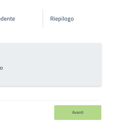
edente
Riepilogo
to
Avanti