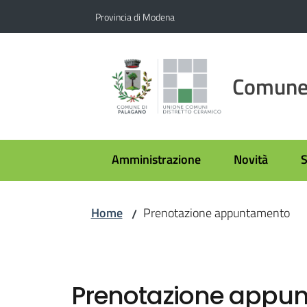
Vai al contenuto
Vai alla navigazione
Vai al footer
Provincia di Modena
Comune 
Amministrazione
Novità
S
Home
Prenotazione appuntamento
/
Prenotazione appu