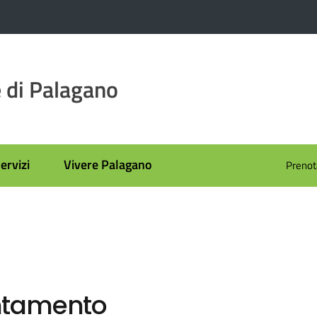
di Palagano
ervizi
Vivere Palagano
Prenot
ntamento