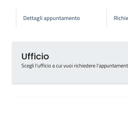
Dettagli appuntamento
Richi
Ufficio
Ufficio
Tipo di ufficio
Scegli l’ufficio a cui vuoi richiedere l’appuntamen
Seleziona un ufficio