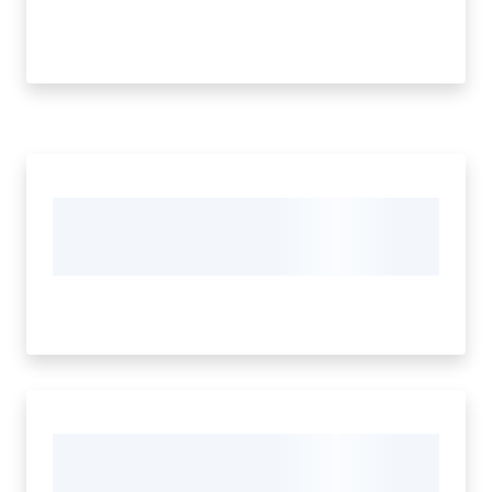
Prenotazione
appuntamento
Tutti
gli
argomenti...
Menu selezionato
Seguici
su