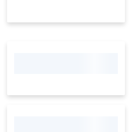
Prenotazione
appuntamento
Tutti
gli
argomenti...
Menu selezionato
Seguici
su