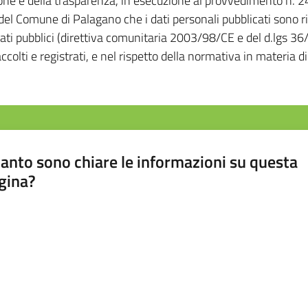
ione e della trasparenza, in esecuzione al provvedimento n. 2
le del Comune di Palagano che i dati personali pubblicati sono r
dati pubblici (direttiva comunitaria 2003/98/CE e del d.lgs 36
accolti e registrati, e nel rispetto della normativa in materia d
anto sono chiare le informazioni su questa
gina?
a da 1 a 5 stelle