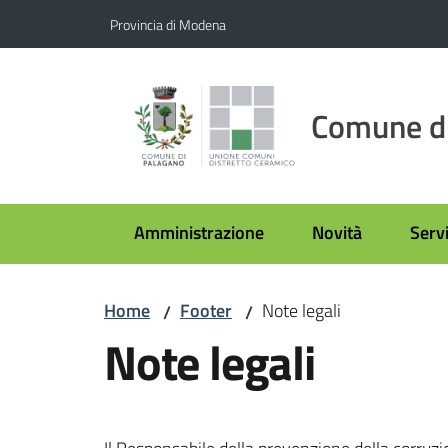
Vai al contenuto
Vai alla navigazione
Vai al footer
Provincia di Modena
Comune d
Amministrazione
Novità
Servi
Home
Footer
Note legali
/
/
Note legali