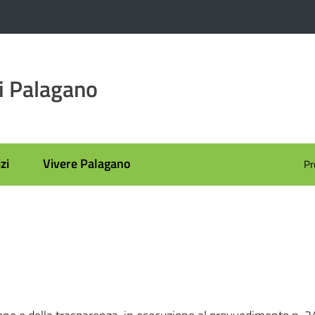
i Palagano
zi
Vivere Palagano
Pr