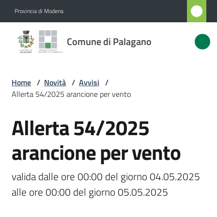
Vai al contenuto
Vai alla navigazione
Vai al footer
Provincia di Modena
Comune
Comune di Palagano
di
Palagano
Home
/
Novità
/
Avvisi
/
Allerta 54/2025 arancione per vento
Amministrazione
Allerta 54/2025
Salta al contenuto
Novità
Menu selezionato
arancione per vento
Servizi
valida dalle ore 00:00 del giorno 04.05.2025 
Vivere
alle ore 00:00 del giorno 05.05.2025
Palagano