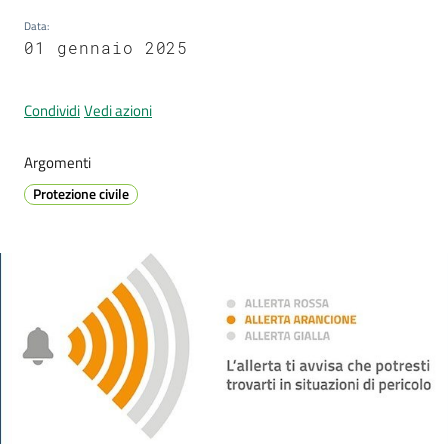
Data
:
01 gennaio 2025
Prenotazione
appuntamento
Condividi
Vedi azioni
Tutti
Argomenti
gli
Protezione civile
argomenti...
Seguici
su