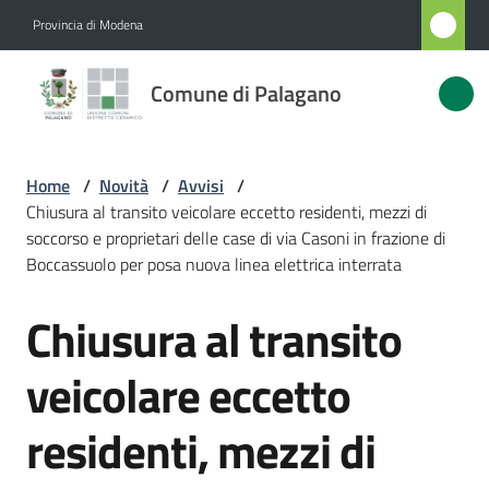
Vai al contenuto
Vai alla navigazione
Vai al footer
Provincia di Modena
Comune
Comune di Palagano
di
Palagano
Home
/
Novità
/
Avvisi
/
Chiusura al transito veicolare eccetto residenti, mezzi di
Amministrazione
soccorso e proprietari delle case di via Casoni in frazione di
Boccassuolo per posa nuova linea elettrica interrata
Novità
Chiusura al transito
Menu selezionato
Salta al contenuto
Servizi
veicolare eccetto
Vivere
residenti, mezzi di
Palagano