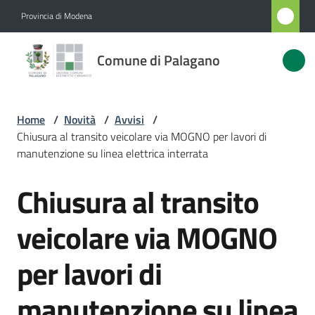
Vai al contenuto
Vai alla navigazione
Vai al footer
Provincia di Modena
Comune
Comune di Palagano
di
Palagano
Home
/
Novità
/
Avvisi
/
Chiusura al transito veicolare via MOGNO per lavori di
Amministrazione
manutenzione su linea elettrica interrata
Chiusura al transito
Novità
Salta al contenuto
Menu selezionato
veicolare via MOGNO
Servizi
per lavori di
Vivere
Palagano
manutenzione su linea