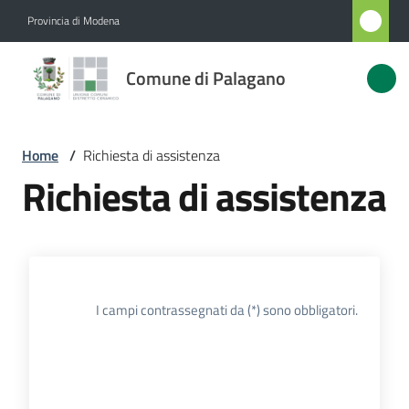
Vai al contenuto
Vai alla navigazione
Vai al footer
Provincia di Modena
Comune
Comune di Palagano
di
Palagano
Home
/
Richiesta di assistenza
Richiesta di assistenza
Amministrazione
Novità
Servizi
I campi contrassegnati da (*) sono obbligatori.
Vivere
Palagano