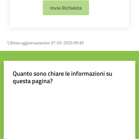
Invia Richiesta
Prenotazione
appuntamento
Ultimo aggiornamento
:
07-05-2026 09:49
Tutti
gli
argomenti...
Quanto sono chiare le informazioni su
questa pagina?
Seguici
Valuta da 1 a 5 stelle
su