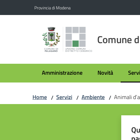
Vai al contenuto
Vai alla navigazione
Vai al footer
Provincia di Modena
Comune d
Amministrazione
Novità
Servi
Menu
Home
Servizi
Ambiente
Animali d’af
/
/
/
Qu
pa