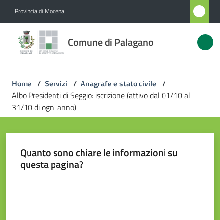
Vai al contenuto
Vai alla navigazione
Vai al footer
Provincia di Modena
Comune
Comune di Palagano
di
Palagano
Home
/
Servizi
/
Anagrafe e stato civile
/
Albo Presidenti di Seggio: iscrizione (attivo dal 01/10 al
Amministrazione
31/10 di ogni anno)
Novità
Quanto sono chiare le informazioni su
Servizi
questa pagina?
Menu selezionato
Valuta da 1 a 5 stelle
Vivere
Palagano