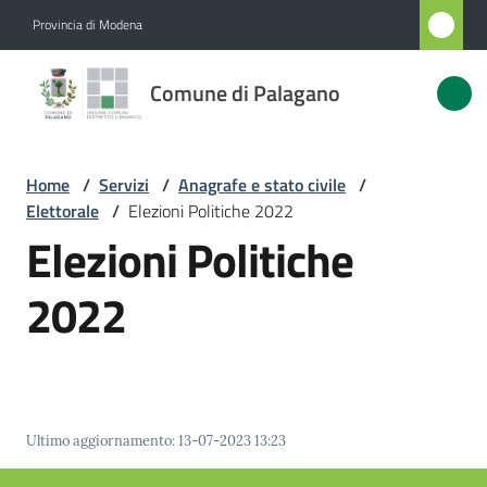
Vai al contenuto
Vai alla navigazione
Vai al footer
Provincia di Modena
Comune
Comune di Palagano
di
Palagano
Home
/
Servizi
/
Anagrafe e stato civile
/
Elettorale
/
Elezioni Politiche 2022
Amministrazione
Elezioni Politiche
Novità
2022
Servizi
Menu selezionato
Vivere
Palagano
Ultimo aggiornamento
:
13-07-2023 13:23