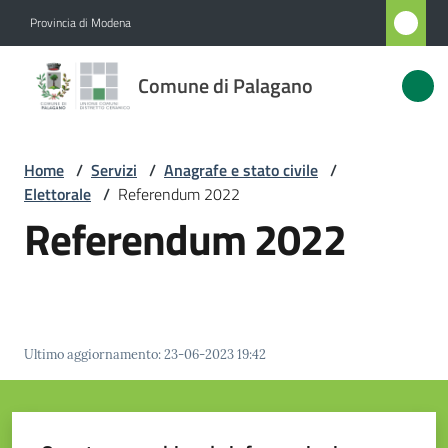
Vai al contenuto
Vai alla navigazione
Vai al footer
Provincia di Modena
Comune
Comune di Palagano
di
Palagano
Home
/
Servizi
/
Anagrafe e stato civile
/
Elettorale
/
Referendum 2022
Amministrazione
Referendum 2022
Novità
Servizi
Menu selezionato
Ultimo aggiornamento
:
23-06-2023 19:42
Vivere
Palagano