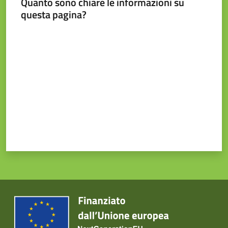
Quanto sono chiare le informazioni su
questa pagina?
Valuta da 1 a 5 stelle
Prenotazione
appuntamento
Tutti
gli
argomenti...
Seguici
su