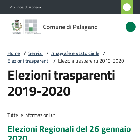
Vai al contenuto
Vai alla navigazione
Vai al footer
Provincia di Modena
Comune
Comune di Palagano
di
Palagano
Home
/
Servizi
/
Anagrafe e stato civile
/
Elezioni trasparenti
/
Elezioni trasparenti 2019-2020
Amministrazione
Elezioni trasparenti
Novità
2019-2020
Servizi
Menu selezionato
Tutte le informazioni utili
Vivere
Palagano
Elezioni Regionali del 26 gennaio
2020