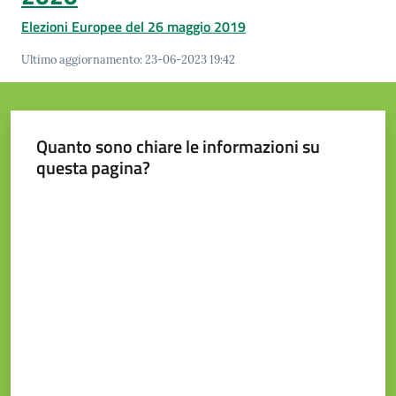
Elezioni Europee del 26 maggio 2019
Ultimo aggiornamento
:
23-06-2023 19:42
Prenotazione
appuntamento
Tutti
Quanto sono chiare le informazioni su
gli
questa pagina?
argomenti...
Valuta da 1 a 5 stelle
Seguici
su