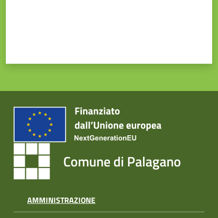
Prenotazione
appuntamento
Tutti
gli
argomenti...
Seguici
su
Comune di Palagano
AMMINISTRAZIONE