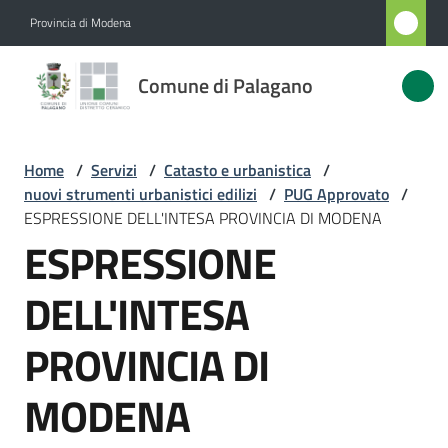
Vai al contenuto
Vai alla navigazione
Vai al footer
Provincia di Modena
Comune
Comune di Palagano
di
Palagano
Home
/
Servizi
/
Catasto e urbanistica
/
nuovi strumenti urbanistici edilizi
/
PUG Approvato
/
Amministrazione
ESPRESSIONE DELL'INTESA PROVINCIA DI MODENA
ESPRESSIONE
Novità
DELL'INTESA
Servizi
PROVINCIA DI
Menu selezionato
Vivere
MODENA
Palagano