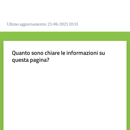
Prenotazione
Ultimo aggiornamento
:
23-06-2023 20:33
appuntamento
Tutti
Quanto sono chiare le informazioni su
gli
questa pagina?
argomenti...
Valuta da 1 a 5 stelle
Seguici
su