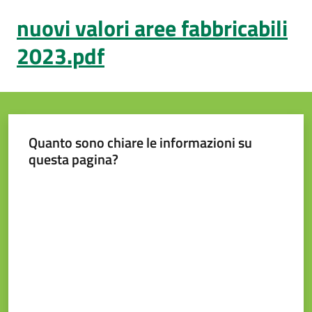
nuovi valori aree fabbricabili
2023.pdf
Prenotazione
appuntamento
Tutti
gli
Quanto sono chiare le informazioni su
argomenti...
questa pagina?
Valuta da 1 a 5 stelle
Seguici
su