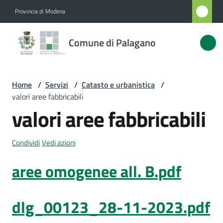
Vai al contenuto
Vai alla navigazione
Vai al footer
Provincia di Modena
Comune
Comune di Palagano
di
Palagano
Home
/
Servizi
/
Catasto e urbanistica
/
valori aree fabbricabili
Amministrazione
valori aree fabbricabili
Novità
Condividi
Vedi azioni
Servizi
aree omogenee all. B.pdf
Menu selezionato
Vivere
Palagano
dlg_00123_28-11-2023.pdf