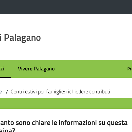
i Palagano
zi
Vivere Palagano
Pr
 selezionato
e
Centri estivi per famiglie: richiedere contributi
/
anto sono chiare le informazioni su questa
gina?