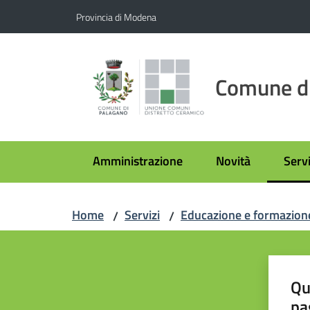
Vai al contenuto
Vai alla navigazione
Vai al footer
Provincia di Modena
Comune d
Amministrazione
Novità
Servi
Menu
Home
Servizi
Educazione e formazion
/
/
Qu
pa