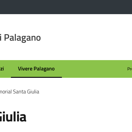
i Palagano
zi
Vivere Palagano
Pr
Menu selezionato
orial Santa Giulia
iulia