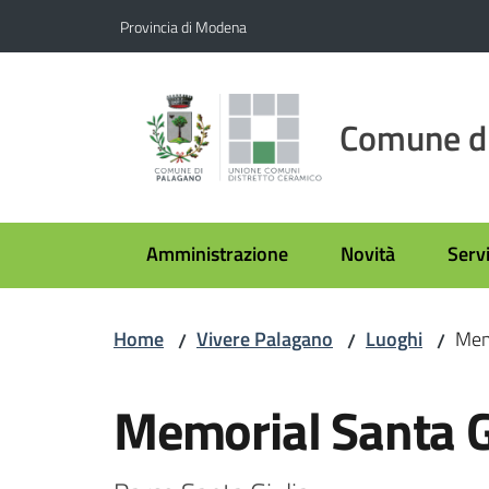
Vai al contenuto
Vai alla navigazione
Vai al footer
Provincia di Modena
Comune d
Amministrazione
Novità
Servi
Home
Vivere Palagano
Luoghi
Mem
/
/
/
Salta al contenuto
Memorial Santa G