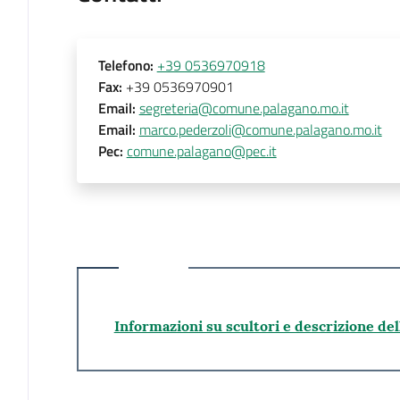
Telefono
:
+39 0536970918
Fax
:
+39 0536970901
Email
:
segreteria@comune.palagano.mo.it
Email
:
marco.pederzoli@comune.palagano.mo.it
Pec
:
comune.palagano@pec.it
Informazioni su scultori e descrizione del